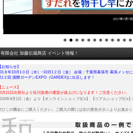
有限会社 加藤伝蔵商店 イベント情報！
【お知らせ】
201８年10月1０日［水］~10月1２日［金］ 会場：千葉県幕張市 幕張メッセ
第1２回 国際ガーデンEXPO（GARDEX)に出店します！
【ニュース】
10月21日出荷分より佐川急便の運賃が値上げになります！ご注意ください。
2016年4月1日（金）より【オンラインショップ伝's】 【リアルショップ伝's
ぜひこの機会にご購入ください。ご購入の際には左の黄色ボタンよりお進みく