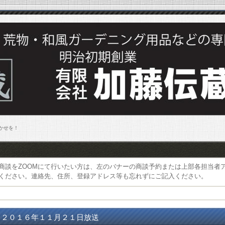
まかせを！
商談をZOOMにて行いたい方は、左のバナーの商談予約または上部各担当者
ください。連絡先、住所、登録アドレス等も忘れずにご記入ください。
２０１６年１１月２１日放送