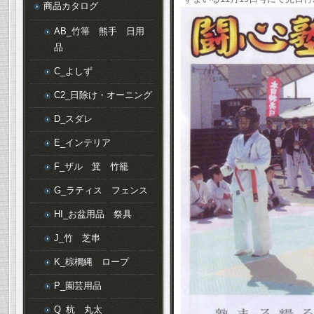
商品カタログ
AB_竹箒 熊手 日用
品
C_よしず
C2_日除け・オーニング
D_スダレ
E_インテリア
F_ザル 箕 竹籠
G_ラティス フェンス
HI_お盆用品 祭具
J_竹 芝串
K_棕櫚縄 ロープ
P_園芸用品
Q_杭 丸太