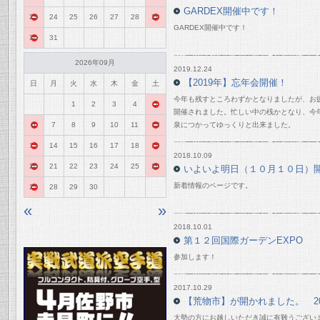
GARDEX開催中です！
23
24
25
26
27
28
29
GARDEX開催中です！
30
31
2026年09月
2019.12.24
【2019年】忘年会開催！
日
月
火
水
木
金
土
今年も残すところわずかとなりましたが、お
1
2
3
4
5
開催されました。忙しい中の桟かとなり、今
6
7
8
9
10
11
12
泉につかってゆっくりと出来ました。
13
14
15
16
17
18
19
2018.10.09
20
21
22
23
24
25
26
いよいよ明日（１０月１０日）
新着情報のページです。
27
28
29
30
«
»
2018.10.01
第１２回国際ガーデンEXPO
参加します！
2017.10.29
【荒物市】が開かれました。 201
大勢の方にお越しいただき誠に有難うござい