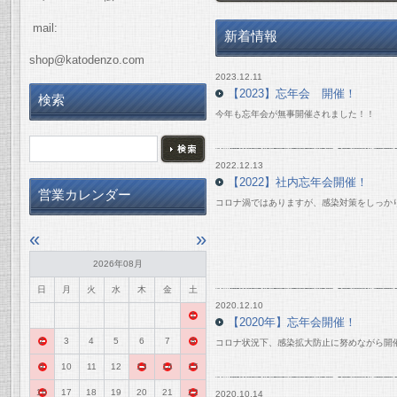
mail:
新着情報
shop@katodenzo.com
2023.12.11
【2023】忘年会 開催！
検索
今年も忘年会が無事開催されました！！
2022.12.13
【2022】社内忘年会開催！
営業カレンダー
コロナ渦ではありますが、感染対策をしっか
«
»
2026年08月
日
月
火
水
木
金
土
2020.12.10
1
【2020年】忘年会開催！
2
3
4
5
6
7
8
コロナ状況下、感染拡大防止に努めながら開
9
10
11
12
13
14
15
16
17
18
19
20
21
22
2020.10.14