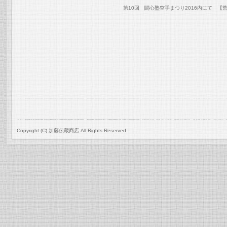
第10回 闘心塾空手まつり2016内にて 【
Copyright (C) 加藤伝蔵商店 All Rights Reserved.