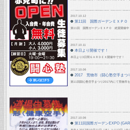
2017.10.12
第11回 国際ガーデンＥＸＰＯ
第11回 国際ガーデンＥＸＰＯ 絶賛開催中
2017.10.11
本日より開催です！
本日より3日間ＧＡＲＤＥＸ開催中です！
2017.10.06
2017 荒物市（闘心塾空手まつり
第11回闘心塾空手まつり2017内にて荒物市
2017.10.06
第11回国際ガーデンEXPO (GAR
本年も2017年10月11日［水］より13日