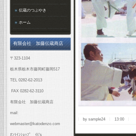
伝蔵のつぶやき
ホーム
有限会社 加藤伝蔵商店
〒323-1104
栃木県栃木市藤岡町藤岡517
TEL 0282-62-2013
FAX 0282-62-3110
有限会社 加藤伝蔵商店
mail:
by sample24
13:00
webmaster@katodenzo.com
ｵﾝﾗｲﾝｼｮｯﾌﾟ 伝's