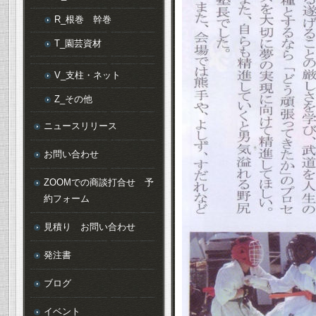
R_根巻 幹巻
T_園芸資材
V_支柱・ネット
Z_その他
ニュースリリース
お問い合わせ
ZOOMでの商談打合せ 予
約フォーム
見積り お問い合わせ
発注書
ブログ
イベント