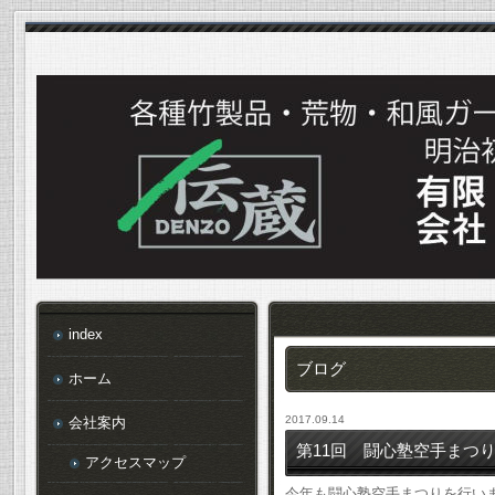
index
ブログ
ホーム
2017.09.14
会社案内
第11回 闘心塾空手まつり 
アクセスマップ
今年も闘心塾空手まつりを行い