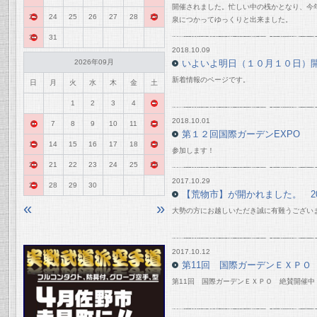
開催されました。忙しい中の桟かとなり、今
23
24
25
26
27
28
29
泉につかってゆっくりと出来ました。
30
31
2018.10.09
2026年09月
いよいよ明日（１０月１０日）
新着情報のページです。
日
月
火
水
木
金
土
1
2
3
4
5
2018.10.01
6
7
8
9
10
11
12
第１２回国際ガーデンEXPO
13
14
15
16
17
18
19
参加します！
20
21
22
23
24
25
26
2017.10.29
27
28
29
30
【荒物市】が開かれました。 201
«
»
大勢の方にお越しいただき誠に有難うござい
2017.10.12
第11回 国際ガーデンＥＸＰＯ
第11回 国際ガーデンＥＸＰＯ 絶賛開催中