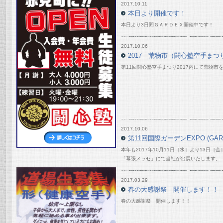
2017.10.11
本日より開催です！
本日より3日間ＧＡＲＤＥＸ開催中です！
2017.10.06
2017 荒物市（闘心塾空手まつり
第11回闘心塾空手まつり2017内にて荒物市
2017.10.06
第11回国際ガーデンEXPO (GAR
本年も2017年10月11日［水］より13日
「幕張メッセ」にて当社が出展いたします。
2017.03.29
春の大感謝祭 開催します！！
春の大感謝祭 開催します！！