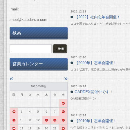
mail:
2022.12.13
【2022】社内忘年会開催！
shop@katodenzo.com
コロナ渦ではありますが、感染対策をしっか
検索
2020.12.10
【2020年】忘年会開催！
営業カレンダー
コロナ状況下、感染拡大防止に努めながら開
«
»
2026年08月
2020.10.14
GARDEX開催中です！
日
月
火
水
木
金
土
GARDEX開催中です！
1
2
3
4
5
6
7
8
2019.12.24
9
10
11
12
13
14
15
【2019年】忘年会開催！
今年も残すところわずかとなりましたが、お
16
17
18
19
20
21
22