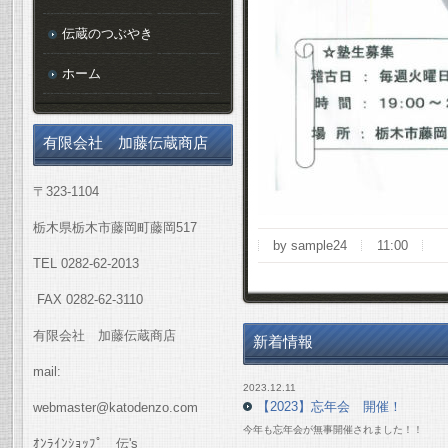
伝蔵のつぶやき
ホーム
有限会社 加藤伝蔵商店
〒323-1104
栃木県栃木市藤岡町藤岡517
by sample24
11:00
TEL 0282-62-2013
FAX 0282-62-3110
有限会社 加藤伝蔵商店
新着情報
mail:
2023.12.11
【2023】忘年会 開催！
webmaster@katodenzo.com
今年も忘年会が無事開催されました！！
ｵﾝﾗｲﾝｼｮｯﾌﾟ 伝's