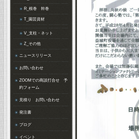
R_根巻 幹巻
T_園芸資材
V_支柱・ネット
Z_その他
ニュースリリース
お問い合わせ
ZOOMでの商談打合せ 予
約フォーム
見積り お問い合わせ
発注書
ブログ
イベント