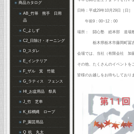
商品カタログ
日時：平成29年10月29日［日］
AB_竹箒 熊手 日用
品
午前9：00~12：00
C_よしず
場所： 闘心塾 総本部 道場
C2_日除け・オーニング
栃木県栃木市藤岡町冨吉1
D_スダレ
会場では、当社（有限会社 加
E_インテリア
その他、たくさんのイベントを
F_ザル 箕 竹籠
皆様のお越しをお待ちしており
G_ラティス フェンス
HI_お盆用品 祭具
J_竹 芝串
K_棕櫚縄 ロープ
P_園芸用品
Q_杭 丸太