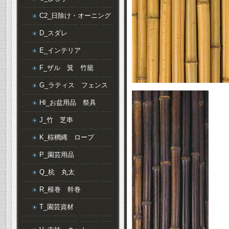
C2_日除け・オーニング
D_スダレ
E_インテリア
F_ザル 箕 竹籠
G_ラティス フェンス
HI_お盆用品 祭具
J_竹 芝串
K_棕櫚縄 ロープ
P_園芸用品
Q_杭 丸太
R_根巻 幹巻
T_園芸資材