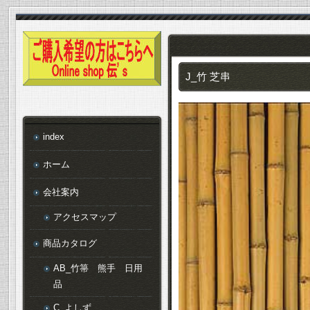
J_竹 芝串
index
ホーム
会社案内
アクセスマップ
商品カタログ
AB_竹箒 熊手 日用
品
C_よしず