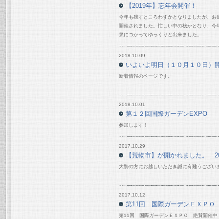
【2019年】忘年会開催！
今年も残すところわずかとなりましたが、お
開催されました。忙しい中の桟かとなり、今
泉につかってゆっくりと出来ました。
2018.10.09
いよいよ明日（１０月１０日）
新着情報のページです。
2018.10.01
第１２回国際ガーデンEXPO
参加します！
2017.10.29
【荒物市】が開かれました。 201
大勢の方にお越しいただき誠に有難うござい
2017.10.12
第11回 国際ガーデンＥＸＰＯ
第11回 国際ガーデンＥＸＰＯ 絶賛開催中