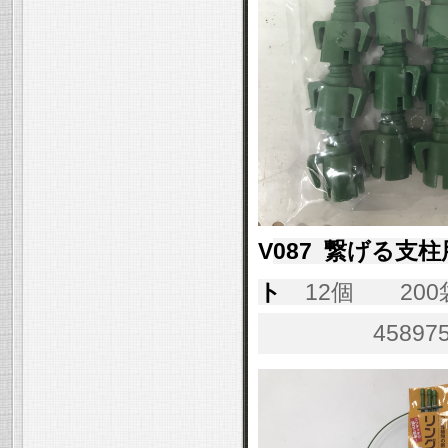
V
087 繋げる支
ト
12個 200
45897558