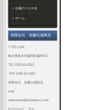
伝蔵のつぶやき
ホーム
有限会社 加藤伝蔵商店
〒323-1104
栃木県栃木市藤岡町藤岡517
TEL 0282-62-2013
FAX 0282-62-3110
有限会社 加藤伝蔵商店
mail:
webmaster@katodenzo.com
ｵﾝﾗｲﾝｼｮｯﾌﾟ 伝's