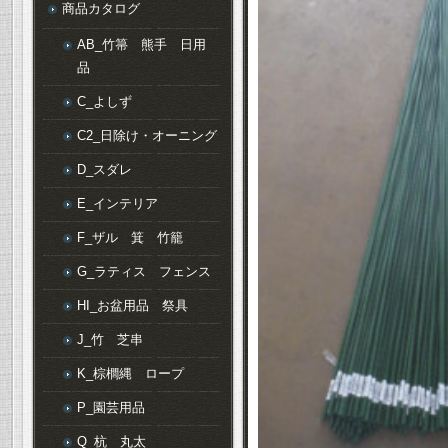
商品カタログ
AB_竹箒 熊手 日用
品
C_よしず
C2_日除け・オーニング
D_スダレ
E_インテリア
F_ザル 箕 竹籠
G_ラティス フェンス
HI_お盆用品 祭具
J_竹 芝串
K_棕櫚縄 ロープ
P_園芸用品
Q_杭 丸太