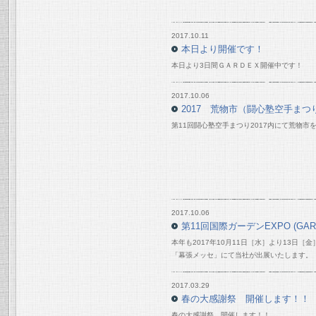
2017.10.11
本日より開催です！
本日より3日間ＧＡＲＤＥＸ開催中です！
2017.10.06
2017 荒物市（闘心塾空手まつり
第11回闘心塾空手まつり2017内にて荒物市
2017.10.06
第11回国際ガーデンEXPO (GAR
本年も2017年10月11日［水］より13日
「幕張メッセ」にて当社が出展いたします。
2017.03.29
春の大感謝祭 開催します！！
春の大感謝祭 開催します！！