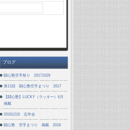
ブログ
闘心塾空手祭り 20171029
第11回 闘心塾空手まつり 2017
【闘心塾】LUCKY（ラッキー）6月
掲載
20161216 忘年会
闘心塾 空手まつり 掲載 2016