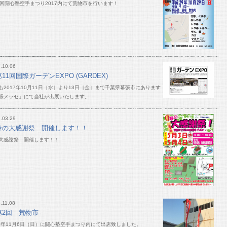
1回闘心塾空手まつり2017内にて荒物市を行います！
.10.06
第11回国際ガーデンEXPO (GARDEX)
も2017年10月11日［水］より13日［金］まで千葉県幕張市にあります
張メッセ」にて当社が出展いたします。
.03.29
春の大感謝祭 開催します！！
大感謝祭 開催します！！
.11.08
第2回 荒物市
16年11月6日（日）に闘心塾空手まつり内にて出店致しました。