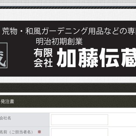
発注書
会社名
名前（ご担当者名）
※