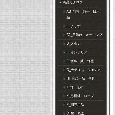
商品カタログ
AB_竹箒 熊手 日用
品
C_よしず
C2_日除け・オーニング
D_スダレ
E_インテリア
F_ザル 箕 竹籠
G_ラティス フェンス
HI_お盆用品 祭具
J_竹 芝串
K_棕櫚縄 ロープ
P_園芸用品
Q_杭 丸太