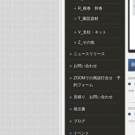
R_根巻 幹巻
T_園芸資材
V_支柱・ネット
Z_その他
ニュースリリース
お問い合わせ
ZOOMでの商談打合せ 予
2023
約フォーム
今年
見積り お問い合わせ
発注書
2022
ブログ
コロ
イベント