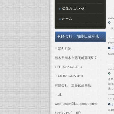
伝蔵のつぶやき
2020
ホーム
コロ
有限会社 加藤伝蔵商店
2020
〒323-1104
GA
栃木県栃木市藤岡町藤岡517
TEL 0282-62-2013
2019
FAX 0282-62-3110
今年
開催
有限会社 加藤伝蔵商店
泉に
mail:
2018
webmaster@katodenzo.com
新着
ｵﾝﾗｲﾝｼｮｯﾌﾟ 伝's