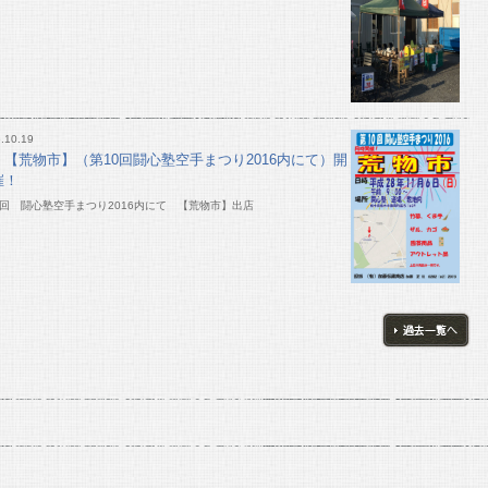
.10.19
【荒物市】（第10回闘心塾空手まつり2016内にて）開
催！
0回 闘心塾空手まつり2016内にて 【荒物市】出店
過去一覧