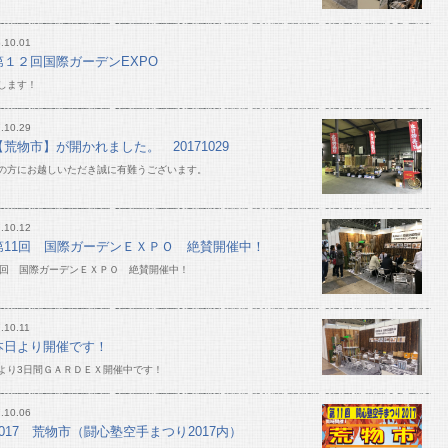
.10.01
第１２回国際ガーデンEXPO
します！
.10.29
【荒物市】が開かれました。 20171029
の方にお越しいただき誠に有難うございます。
.10.12
第11回 国際ガーデンＥＸＰＯ 絶賛開催中！
1回 国際ガーデンＥＸＰＯ 絶賛開催中！
.10.11
本日より開催です！
より3日間ＧＡＲＤＥＸ開催中です！
.10.06
2017 荒物市（闘心塾空手まつり2017内）