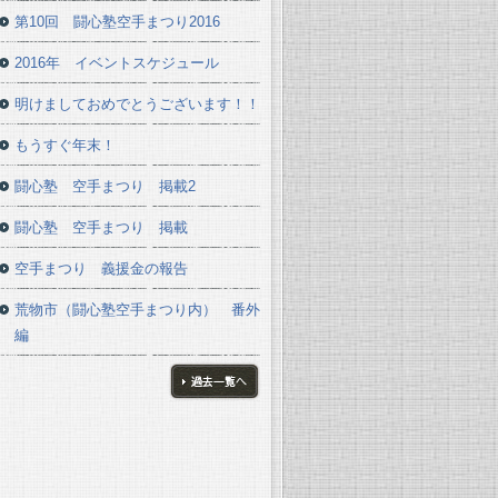
第10回 闘心塾空手まつり2016
2016年 イベントスケジュール
明けましておめでとうございます！！
もうすぐ年末！
闘心塾 空手まつり 掲載2
闘心塾 空手まつり 掲載
空手まつり 義援金の報告
荒物市（闘心塾空手まつり内） 番外
編
ブログ一覧へ