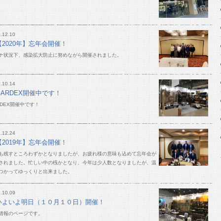
.12.10
【2020年】忘年会開催！
ナ状況下、感染拡大防止に努めながら開催されました。
.10.14
GARDEX開催中です！
RDEX開催中です！
.12.24
【2019年】忘年会開催！
も残すところわずかとなりましたが、お疲れ様の意味も込めて忘年会が
されました。忙しい中の桟かとなり、今年は少人数となりましたが、温
つかってゆっくりと出来ました。
.10.09
いよいよ明日（１０月１０日）開催！
情報のページです。