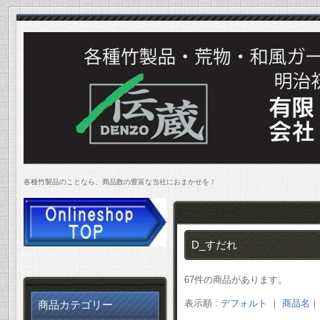
各種竹製品のことなら、商品数の豊富な当社におまかせを！
D_すだれ
67件の商品があります。
表示順 :
デフォルト
｜
商品名
商品カテゴリー