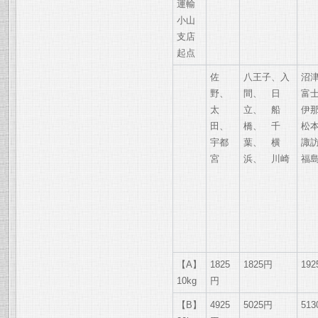
運輸
小山
支店
起点
佐
八王子、入
沼
野、
間、 日
富
太
立、 船
伊
田、
橋、 千
松
宇都
葉、 横
諏
宮
浜、 川崎
福
【A】
1825
1825円
19
10kg
円
【B】
4925
5025円
51