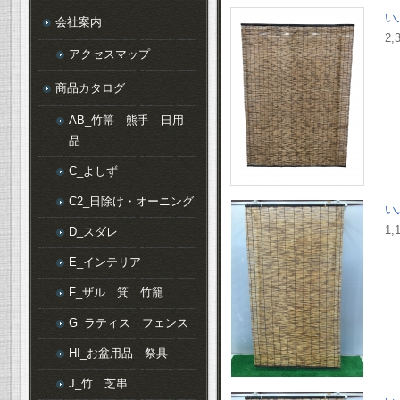
い
会社案内
2,
アクセスマップ
商品カタログ
AB_竹箒 熊手 日用
品
C_よしず
C2_日除け・オーニング
い
1,
D_スダレ
E_インテリア
F_ザル 箕 竹籠
G_ラティス フェンス
HI_お盆用品 祭具
J_竹 芝串