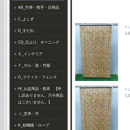
AB_竹箒・熊手・日用品
C_よしず
い
D_すだれ
1,
CD_日よけ、オーニング
Ｅ_インテリア
Ｆ_ザル・箕・竹籠
G_ラティス・フェンス
HI_お盆用品・祭具 【申
い
し訳ありません。只今商品
1,
はございません。】
Ｊ_芝串・竹
K_棕櫚縄・ロープ