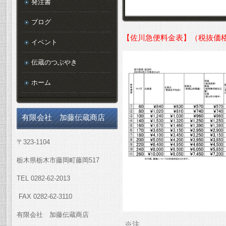
発注書
ブログ
【佐川急便料金表】（税抜価
イベント
伝蔵のつぶやき
ホーム
有限会社 加藤伝蔵商店
〒323-1104
栃木県栃木市藤岡町藤岡517
TEL 0282-62-2013
FAX 0282-62-3110
有限会社 加藤伝蔵商店
※注