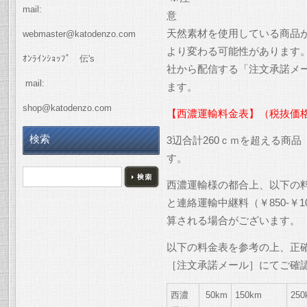
mail:
天然素材を使用している商品
webmaster@katodenzo.com
より変わる可能性があります
ｵﾝﾗｲﾝｼｮｯﾌﾟ 伝's
社から配信する「注文承諾メ
mail:
ます。
shop@katodenzo.com
【西濃運輸料金表】（税抜価
検索
3辺合計260ｃｍを超える商
す。
西濃運輸様の都合上、以下の
と連絡運輸中継料（￥850-￥
算される場合がございます。
以下の料金表を参考の上、正
［注文承諾メール］にてご確
西濃
50km
150km
250