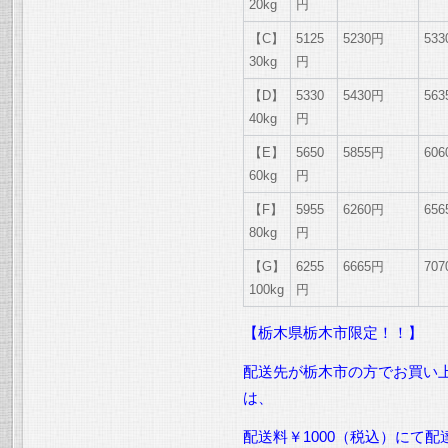
20kg
円
【C】
5125
5230円
53
30kg
円
【D】
5330
5430円
56
40kg
円
【E】
5650
5855円
60
60kg
円
【F】
5955
6260円
65
80kg
円
【G】
6255
6665円
70
100kg
円
【栃木県栃木市限定！！】
配送先が栃木市の方でお買い上
は、
配送料￥1000（税込）にて