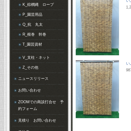
い
K_棕櫚縄 ロープ
1,
P_園芸用品
Q_杭 丸太
R_根巻 幹巻
T_園芸資材
V_支柱・ネット
い
Z_その他
98
ニュースリリース
お問い合わせ
ZOOMでの商談打合せ 予
約フォーム
見積り お問い合わせ