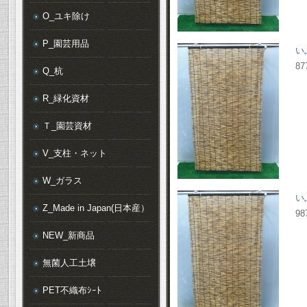
O_ユキ除け
P_園芸用品
い
87
Q_杭
R_緑化資材
Ｔ_園芸資材
V_支柱・ネット
W_ガラス
い
Z_Made in Japan(日本産）
98
NEW_新商品
無菌人工土壌
PET不織布ｼｰﾄ