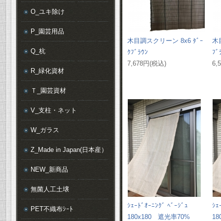
O_ユキ除け
P_園芸用品
木目調スクリーン 8x6 ﾀﾞｰ
木
Q_杭
ｸﾌﾞﾗｳﾝ
ﾌﾞ
7,678円(税込)
6,
R_緑化資材
Ｔ_園芸資材
V_支柱・ネット
W_ガラス
Z_Made in Japan(日本産）
NEW_新商品
無菌人工土壌
ｼｪｰﾄﾞｵｰﾆﾝｸﾞ ﾍﾞｰｼﾞｭ
ｼｪ
PET不織布ｼｰﾄ
180x180 遮光率70%
18