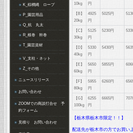
10kg
円
K_棕櫚縄 ロープ
【B】
4925
5025円
51
P_園芸用品
20kg
円
Q_杭 丸太
【C】
5125
5230円
53
R_根巻 幹巻
30kg
円
T_園芸資材
【D】
5330
5430円
56
40kg
円
V_支柱・ネット
【E】
5650
5855円
60
Z_その他
60kg
円
ニュースリリース
【F】
5955
6260円
65
80kg
円
お問い合わせ
【G】
6255
6665円
70
ZOOMでの商談打合せ 予
100kg
円
約フォーム
【栃木県栃木市限定！！】
見積り お問い合わせ
配送先が栃木市の方でお買い上