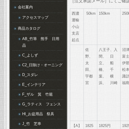
［注文承諾メール］にてご確
会社案内
西濃
50km
150km
250
アクセスマップ
運輸
小山
商品カタログ
支店
AB_竹箒 熊手 日用
起点
品
佐
八王子、入
沼
C_よしず
野、
間、 日
富
太
立、 船
伊
C2_日除け・オーニング
田、
橋、 千
松
D_スダレ
宇都
葉、 横
諏
宮
浜、 川崎
福
E_インテリア
F_ザル 箕 竹籠
G_ラティス フェンス
HI_お盆用品 祭具
J_竹 芝串
【A】
1825
1825円
19