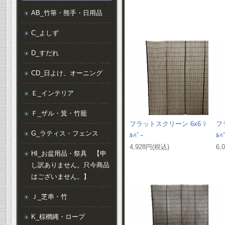
AB_竹箒・熊手・日用品
C_よしず
D_すだれ
CD_日よけ、オーニング
Ｅ_インテリア
Ｆ_ザル・箕・竹籠
フラットスクリーン 6x6 ｼ
フ
G_ラティス・フェンス
ﾙﾊﾞｰ
ﾙﾊ
4,928円(税込)
6,
HI_お盆用品・祭具 【申
し訳ありません。只今商品
はございません。】
Ｊ_芝串・竹
K_棕櫚縄・ロープ