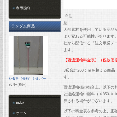
利用規約
※注
ランダム商品
天然素材を使用している商品
より変わる可能性があります
社から配信する「注文承諾メ
ます。
【西濃運輸料金表】（税抜価
3辺合計260ｃｍを超える商
す。
シダ箒（長柄）シルバー
767円(税込)
西濃運輸様の都合上、以下の
と連絡運輸中継料（￥850-￥
算される場合がございます。
index
以下の料金表を参考の上、正
ホーム