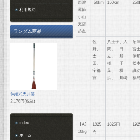
西濃
50km
150km
250
利用規約
運輸
小山
支店
ランダム商品
起点
佐
八王子、入
沼
野、
間、 日
富
太
立、 船
伊
田、
橋、 千
松
宇都
葉、 横
諏
宮
浜、 川崎
福
伸縮式天井箒
2,178円(税込)
index
【A】
1825
1825円
19
10kg
円
ホーム