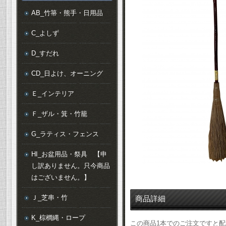
AB_竹箒・熊手・日用品
C_よしず
D_すだれ
CD_日よけ、オーニング
Ｅ_インテリア
Ｆ_ザル・箕・竹籠
G_ラティス・フェンス
HI_お盆用品・祭具 【申
し訳ありません。只今商品
はございません。】
Ｊ_芝串・竹
商品詳細
K_棕櫚縄・ロープ
この商品1本でのご注文ですと配送