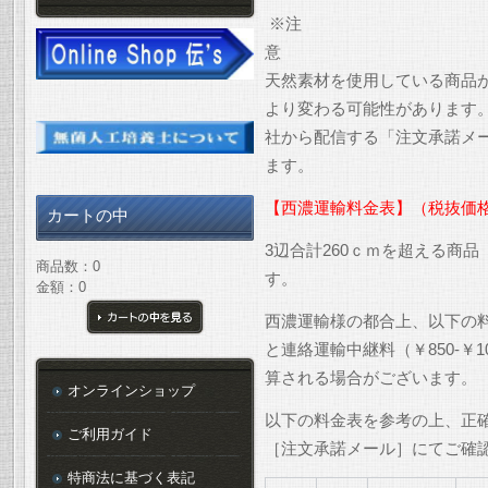
※注
天然素材を使用している商品
より変わる可能性があります
社から配信する「注文承諾メ
ます。
【西濃運輸料金表】（税抜価
カートの中
3辺合計260ｃｍを超える商
商品数：0
す。
金額：0
西濃運輸様の都合上、以下の
カートの中を見る
と連絡運輸中継料（￥850-￥
算される場合がございます。
オンラインショップ
以下の料金表を参考の上、正
ご利用ガイド
［注文承諾メール］にてご確
特商法に基づく表記