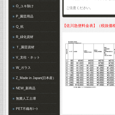
O_ユキ除け
ご注意ください。
P_園芸用品
【佐川急便料金表】（税抜価
Q_杭
R_緑化資材
Ｔ_園芸資材
V_支柱・ネット
W_ガラス
Z_Made in Japan(日本産）
NEW_新商品
無菌人工土壌
PET不織布ｼｰﾄ