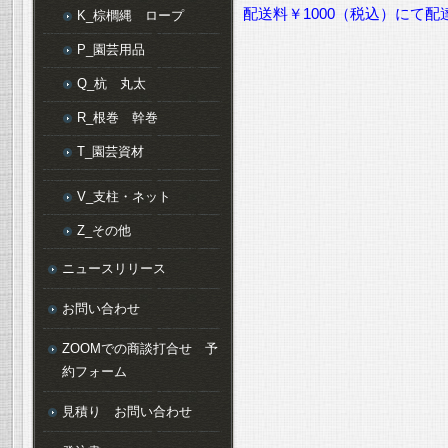
配送料￥1000（税込）にて
K_棕櫚縄 ロープ
P_園芸用品
Q_杭 丸太
R_根巻 幹巻
T_園芸資材
V_支柱・ネット
Z_その他
ニュースリリース
お問い合わせ
ZOOMでの商談打合せ 予
約フォーム
見積り お問い合わせ