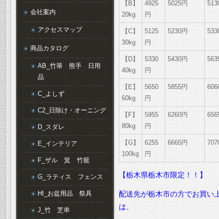
【B】
4925
5025円
51
会社案内
20kg
円
アクセスマップ
【C】
5125
5230円
53
30kg
円
商品カタログ
【D】
5330
5430円
56
AB_竹箒 熊手 日用
40kg
円
品
【E】
5650
5855円
60
C_よしず
60kg
円
C2_日除け・オーニング
【F】
5955
6260円
65
80kg
円
D_スダレ
【G】
6255
6665円
70
E_インテリア
100kg
円
F_ザル 箕 竹籠
【栃木県栃木市限定！！】
G_ラティス フェンス
HI_お盆用品 祭具
配送先が栃木市の方でお買い上
は、
J_竹 芝串