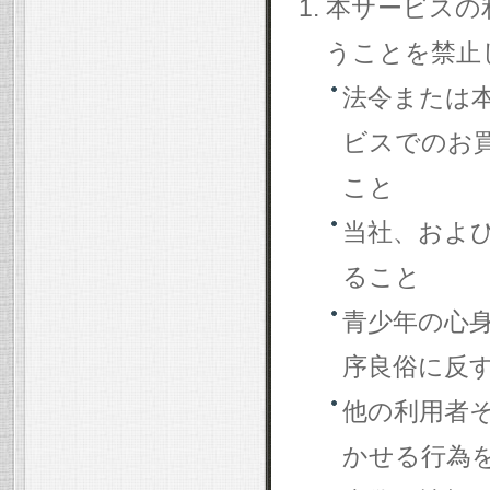
本サービスの
うことを禁止
法令または
ビスでのお
こと
当社、およ
ること
青少年の心
序良俗に反
他の利用者
かせる行為