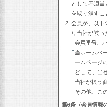
として不適当
を取り消すこ
会員が、以下
り当社が被っ
会員番号、
当ホームペ
ームページ
どして、当
当社が扱う
その他、こ
第6条（会員情報