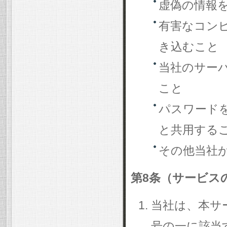
虚偽の情報
有害なコン
き込むこと
当社のサー
こと
パスワード
と共用する
その他当社
第8条（サービス
当社は、本サ
号の一に該当