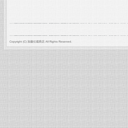
Copyright (C) 加藤伝蔵商店 All Rights Reserved.