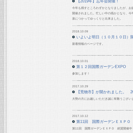
【2019年】忘年会開催！
今年も残すところわずかとなりましたが、お
開催されました。忙しい中の桟かとなり、今
泉につかってゆっくりと出来ました。
2018.10.09
いよいよ明日（１０月１０日）
新着情報のページです。
2018.10.01
第１２回国際ガーデンEXPO
参加します！
2017.10.29
【荒物市】が開かれました。 201
大勢の方にお越しいただき誠に有難うござい
2017.10.12
第11回 国際ガーデンＥＸＰＯ
第11回 国際ガーデンＥＸＰＯ 絶賛開催中