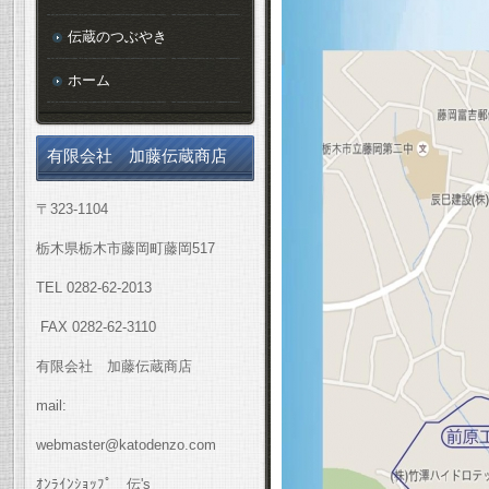
伝蔵のつぶやき
ホーム
有限会社 加藤伝蔵商店
〒323-1104
栃木県栃木市藤岡町藤岡517
TEL 0282-62-2013
FAX 0282-62-3110
有限会社 加藤伝蔵商店
mail:
webmaster@katodenzo.com
ｵﾝﾗｲﾝｼｮｯﾌﾟ 伝's