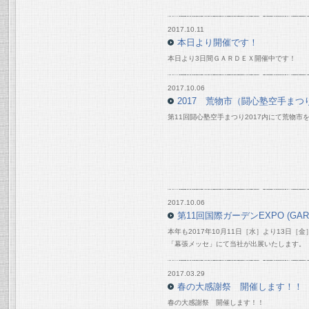
2017.10.11
本日より開催です！
本日より3日間ＧＡＲＤＥＸ開催中です！
2017.10.06
2017 荒物市（闘心塾空手まつり
第11回闘心塾空手まつり2017内にて荒物市
2017.10.06
第11回国際ガーデンEXPO (GAR
本年も2017年10月11日［水］より13日
「幕張メッセ」にて当社が出展いたします。
2017.03.29
春の大感謝祭 開催します！！
春の大感謝祭 開催します！！