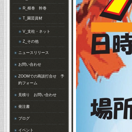
R_根巻 幹巻
T_園芸資材
V_支柱・ネット
Z_その他
ニュースリリース
お問い合わせ
ZOOMでの商談打合せ 予
約フォーム
見積り お問い合わせ
発注書
ブログ
イベント