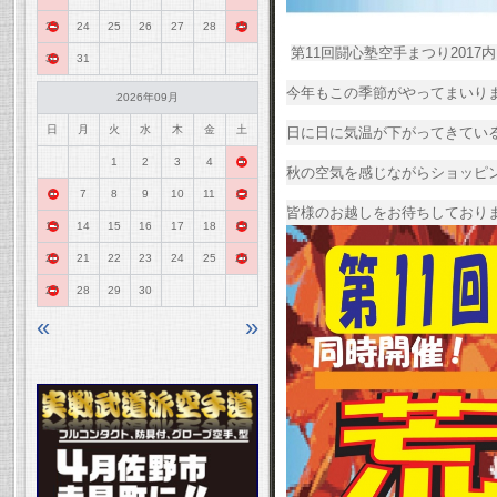
23
24
25
26
27
28
29
第11回闘心塾空手まつり201
30
31
今年もこの季節がやってまいり
2026年09月
日
月
火
水
木
金
土
日に日に気温が下がってきてい
1
2
3
4
5
秋の空気を感じながらショッピ
6
7
8
9
10
11
12
皆様のお越しをお待ちしており
13
14
15
16
17
18
19
20
21
22
23
24
25
26
27
28
29
30
«
»