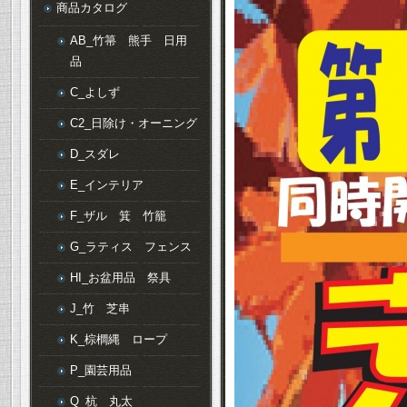
商品カタログ
AB_竹箒 熊手 日用
品
C_よしず
C2_日除け・オーニング
D_スダレ
E_インテリア
F_ザル 箕 竹籠
G_ラティス フェンス
HI_お盆用品 祭具
J_竹 芝串
K_棕櫚縄 ロープ
P_園芸用品
Q_杭 丸太