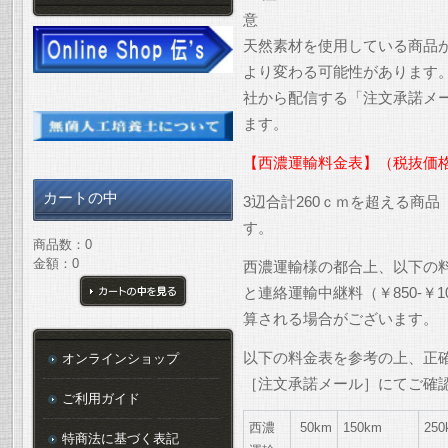
天然素材を使用している商品
より変わる可能性があります
社から配信する「注文承諾メ
ます。
【西濃運輸料金表】（税抜価
カートの中
3辺合計260ｃｍを超える商
す。
商品数：0
金額：0
西濃運輸様の都合上、以下の
と連絡運輸中継料（￥850-￥
カートの中を見る
算される場合がございます。
以下の料金表を参考の上、正
オンラインショップ
［注文承諾メール］にてご確
ご利用ガイド
西濃
50km
150km
250
特商法に基づく表記