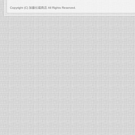
Copyright (C) 加藤伝蔵商店 All Rights Reserved.