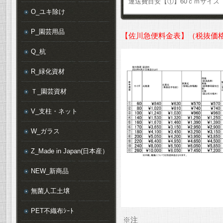
運送費目安【①】60ｃｍサイズ
O_ユキ除け
P_園芸用品
【佐川急便料金表】（税抜価
Q_杭
R_緑化資材
Ｔ_園芸資材
V_支柱・ネット
W_ガラス
Z_Made in Japan(日本産）
NEW_新商品
無菌人工土壌
PET不織布ｼｰﾄ
※注