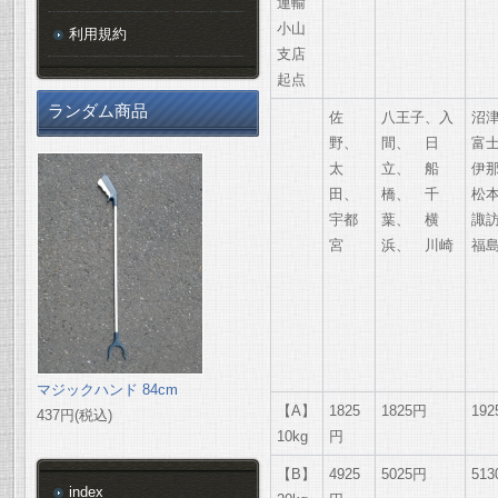
運輸
小山
利用規約
支店
起点
ランダム商品
佐
八王子、入
沼
野、
間、 日
富
太
立、 船
伊
田、
橋、 千
松
宇都
葉、 横
諏
宮
浜、 川崎
福
マジックハンド 84cm
【A】
1825
1825円
19
437円(税込)
10kg
円
【B】
4925
5025円
51
index