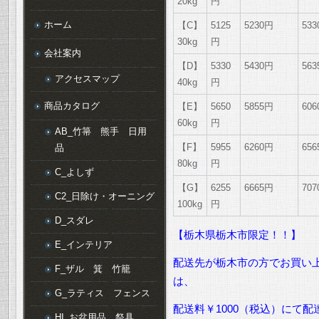
20kg
円
ホーム
【C】
5125
5230円
53
30kg
円
会社案内
【D】
5330
5430円
56
アクセスマップ
40kg
円
商品カタログ
【E】
5650
5855円
60
60kg
円
AB_竹箒 熊手 日用
【F】
5955
6260円
65
品
80kg
円
C_よしず
【G】
6255
6665円
70
C2_日除け・オーニング
100kg
円
D_スダレ
【栃木県栃木市限定！！】
E_インテリア
配送先が栃木市の方でお買い上
F_ザル 箕 竹籠
は、
G_ラティス フェンス
配送料￥1000（税込）にて
HI_お盆用品 祭具