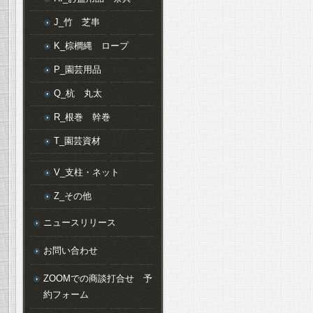
J_竹 芝串
K_棕櫚縄 ロープ
P_園芸用品
Q_杭 丸太
R_根巻 幹巻
T_園芸資材
V_支柱・ネット
Z_その他
ニュースリリース
お問い合わせ
ZOOMでの商談打合せ 予
約フォーム