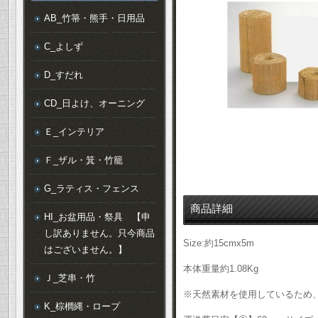
AB_竹箒・熊手・日用品
C_よしず
D_すだれ
CD_日よけ、オーニング
Ｅ_インテリア
Ｆ_ザル・箕・竹籠
G_ラティス・フェンス
商品詳細
HI_お盆用品・祭具 【申
し訳ありません。只今商品
Size:約15cmx5m
はございません。】
本体重量約1.08Kg
Ｊ_芝串・竹
※天然素材を使用しているため
K_棕櫚縄・ロープ