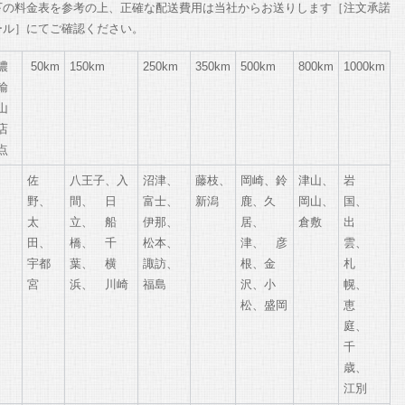
下の料金表を参考の上、正確な配送費用は当社からお送りします［注文承諾
ール］にてご確認ください。
濃
50km
150km
250km
350km
500km
800km
1000km
輸
山
店
点
佐
八王子、入
沼津、
藤枝、
岡崎、鈴
津山、
岩
野、
間、 日
富士、
新潟
鹿、久
岡山、
国、
太
立、 船
伊那、
居、
倉敷
出
田、
橋、 千
松本、
津、 彦
雲、
宇都
葉、 横
諏訪、
根、金
札
宮
浜、 川崎
福島
沢、小
幌、
松、盛岡
恵
庭、
千
歳、
江別