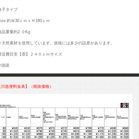
格子タイプ
Size:約Ｗ30ｃｍｘＨ180ｃｍ
商品重量約2.０Kg
※天然素材を使用しています。規格には多少の誤差があります。
運送費目安【⑧】２４０ｃｍサイズ
中国産
佐川急便料金表】（税抜価格）