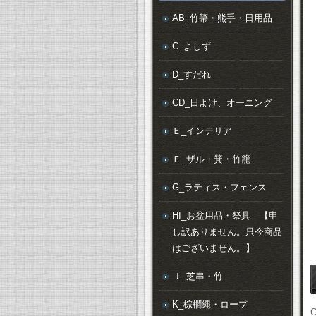
AB_竹箒・熊手・日用品
C_よしず
D_すだれ
CD_日よけ、オーニング
Ｅ_インテリア
Ｆ_ザル・箕・竹籠
G_ラティス・フェンス
HI_お盆用品・祭具 【申
し訳ありません。只今商品
はございません。】
Ｊ_芝串・竹
K_棕櫚縄・ロープ