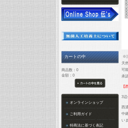
カートの中
天
可
商品数：0
金額：0
承
【
カートの中を見る
3
オンラインショップ
西
中継
ご利用ガイド
い
特商法に基づく表記