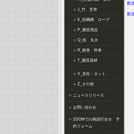
配
J_竹 芝串
配
K_棕櫚縄 ロープ
P_園芸用品
Q_杭 丸太
R_根巻 幹巻
T_園芸資材
V_支柱・ネット
Z_その他
ニュースリリース
お問い合わせ
ZOOMでの商談打合せ 予
約フォーム