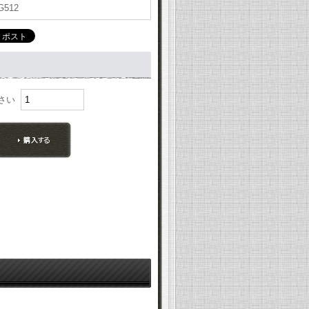
G512
ださい