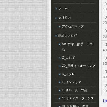
【
ホーム
10
【
会社案内
20
アクセスマップ
【
商品カタログ
30
AB_竹箒 熊手 日用
【
品
40
C_よしず
【
60
C2_日除け・オーニング
【
D_スダレ
80
E_インテリア
【
F_ザル 箕 竹籠
10
G_ラティス フェンス
【
HI_お盆用品 祭具