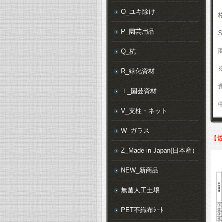
O_ユキ除け
P_園芸用品
Q_杭
R_緑化資材
Ｔ_園芸資材
V_支柱・ネット
W_ガラス
【
Z_Made in Japan(日本産）
NEW_新商品
無菌人工土壌
PET不織布ｼｰﾄ