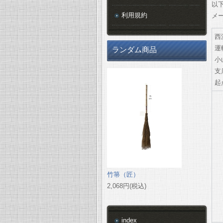
以
利用規約
メ
西
運
ランダム商品
小
支
起
竹箒（匠）
2,068円(税込)
index