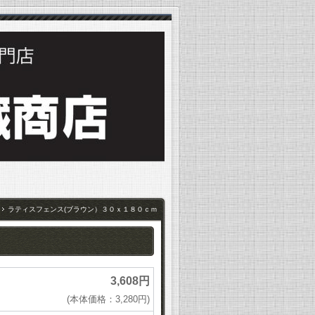
ラティスフェンス(ブラウン）３０ｘ１８０ｃｍ
3,608円
(本体価格：3,280円)