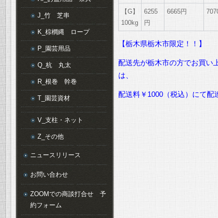
【G】
6255
6665円
70
J_竹 芝串
100kg
円
K_棕櫚縄 ロープ
【栃木県栃木市限定！！】
P_園芸用品
配送先が栃木市の方でお買い上
Q_杭 丸太
は、
R_根巻 幹巻
配送料￥1000（税込）にて
T_園芸資材
V_支柱・ネット
Z_その他
ニュースリリース
お問い合わせ
ZOOMでの商談打合せ 予
約フォーム