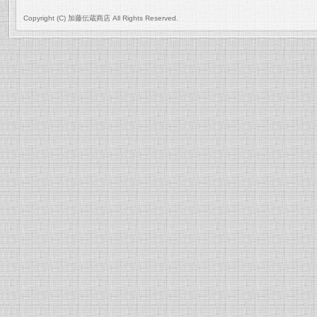
Copyright (C) 加藤伝蔵商店 All Rights Reserved.