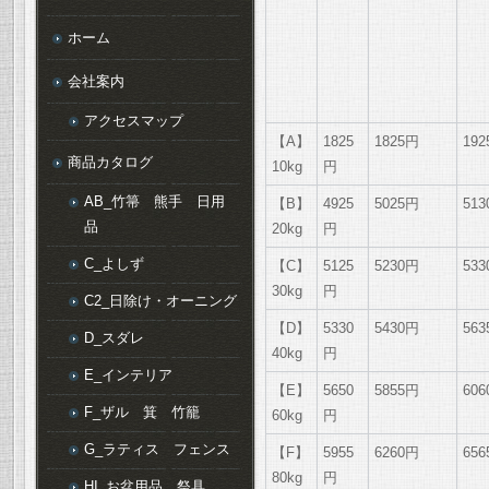
ホーム
会社案内
アクセスマップ
【A】
1825
1825円
19
商品カタログ
10kg
円
AB_竹箒 熊手 日用
【B】
4925
5025円
51
品
20kg
円
C_よしず
【C】
5125
5230円
53
30kg
円
C2_日除け・オーニング
【D】
5330
5430円
56
D_スダレ
40kg
円
E_インテリア
【E】
5650
5855円
60
F_ザル 箕 竹籠
60kg
円
G_ラティス フェンス
【F】
5955
6260円
65
80kg
円
HI_お盆用品 祭具