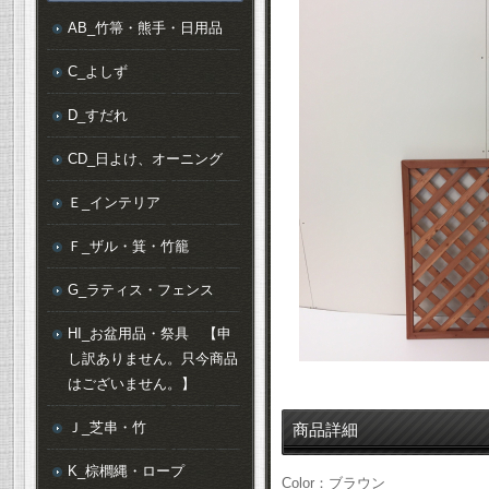
AB_竹箒・熊手・日用品
C_よしず
D_すだれ
CD_日よけ、オーニング
Ｅ_インテリア
Ｆ_ザル・箕・竹籠
G_ラティス・フェンス
HI_お盆用品・祭具 【申
し訳ありません。只今商品
はございません。】
Ｊ_芝串・竹
商品詳細
K_棕櫚縄・ロープ
Color：ブラウン