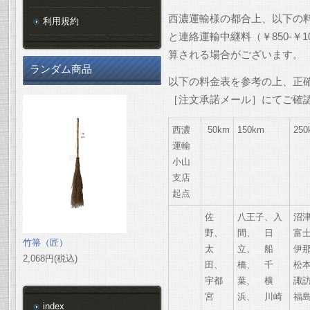
西濃運輸様の都合上、以下の
利用規約
と連絡運輸中継料（￥850-￥
算される場合がございます。
ランダム商品
以下の料金表を参考の上、正
［注文承諾メール］にてご確
西濃
50km
150km
250
運輸
小山
支店
起点
佐
八王子、入
沼
野、
間、 日
富
竹箒（匠）
太
立、 船
伊
2,068円(税込)
田、
橋、 千
松
宇都
葉、 横
諏
宮
浜、 川崎
福
index