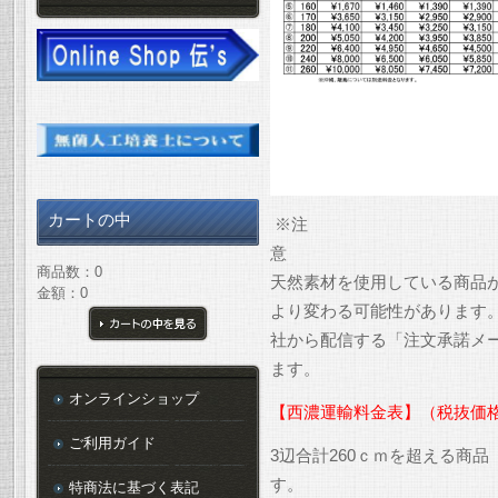
カートの中
※注
商品数：0
天然素材を使用している商品
金額：0
より変わる可能性があります
社から配信する「注文承諾メ
カートの中を見る
ます。
オンラインショップ
【西濃運輸料金表】（税抜価
ご利用ガイド
3辺合計260ｃｍを超える商
す。
特商法に基づく表記