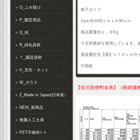
O_ユキ除け
格子タイプ
P_園芸用品
Size:約Ｗ60ｃｍｘＨ90ｃｍ
商品重量約１．８Kg
Q_杭
※天然素材を使用しています。
R_緑化資材
運送費目安【⑧】１７０ｃｍサ
Ｔ_園芸資材
中国産
V_支柱・ネット
W_ガラス
【佐川急便料金表】（税抜価
Z_Made in Japan(日本産）
NEW_新商品
無菌人工土壌
PET不織布ｼｰﾄ