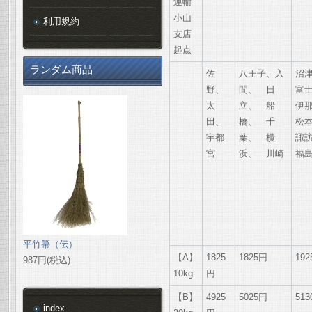
運輸
小山
利用規約
支店
起点
ランダム商品
佐
八王子、入
沼
野、
間、 日
富
太
立、 船
伊
田、
橋、 千
松
宇都
葉、 横
諏
宮
浜、 川崎
福
平竹箒（伝）
【A】
1825
1825円
19
987円(税込)
10kg
円
【B】
4925
5025円
51
index