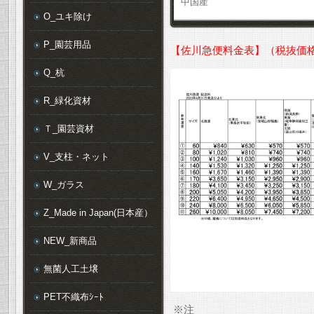
中国産
O_ユキ除け
P_園芸用品
【佐川急便料金表】（税抜価
Q_杭
R_緑化資材
Ｔ_園芸資材
V_支柱・ネット
W_ガラス
Z_Made in Japan(日本産）
NEW_新商品
無菌人工土壌
PET不織布ｼｰﾄ
※注