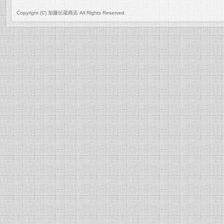
Copyright (C) 加藤伝蔵商店 All Rights Reserved.