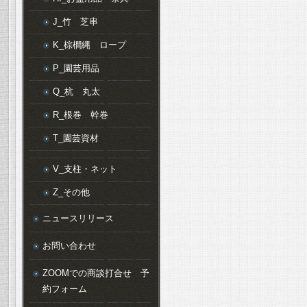
J_竹 芝串
K_棕櫚縄 ロープ
P_園芸用品
Q_杭 丸太
R_根巻 幹巻
T_園芸資材
V_支柱・ネット
Z_その他
ニュースリリース
お問い合わせ
ZOOMでの商談打合せ 予
約フォーム