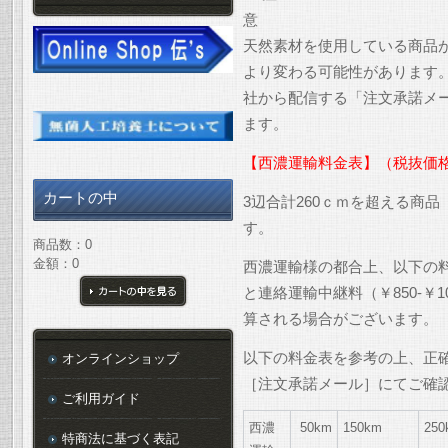
天然素材を使用している商品
より変わる可能性があります
社から配信する「注文承諾メ
ます。
【西濃運輸料金表】（税抜価
カートの中
3辺合計260ｃｍを超える商
す。
商品数：0
金額：0
西濃運輸様の都合上、以下の
と連絡運輸中継料（￥850-￥
カートの中を見る
算される場合がございます。
以下の料金表を参考の上、正
オンラインショップ
［注文承諾メール］にてご確
ご利用ガイド
西濃
50km
150km
250
特商法に基づく表記