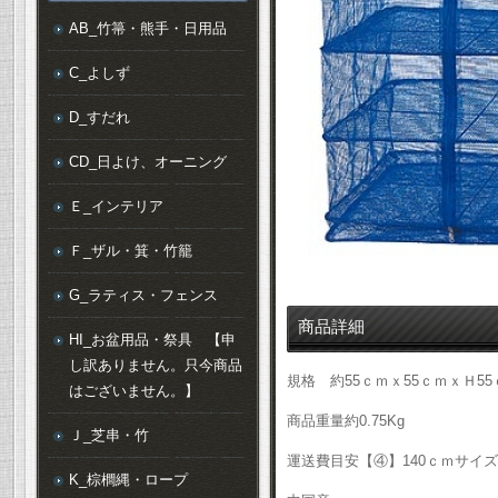
AB_竹箒・熊手・日用品
C_よしず
D_すだれ
CD_日よけ、オーニング
Ｅ_インテリア
Ｆ_ザル・箕・竹籠
G_ラティス・フェンス
商品詳細
HI_お盆用品・祭具 【申
し訳ありません。只今商品
規格 約55ｃｍｘ55ｃｍｘＨ55
はございません。】
商品重量約0.75Kg
Ｊ_芝串・竹
運送費目安【④】140ｃｍサイズ
K_棕櫚縄・ロープ