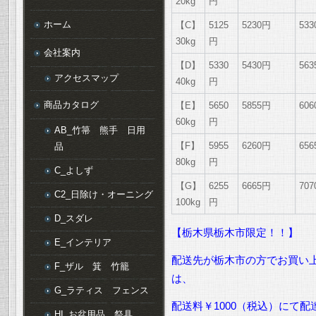
20kg
円
ホーム
【C】
5125
5230円
53
30kg
円
会社案内
【D】
5330
5430円
56
アクセスマップ
40kg
円
商品カタログ
【E】
5650
5855円
60
60kg
円
AB_竹箒 熊手 日用
【F】
5955
6260円
65
品
80kg
円
C_よしず
【G】
6255
6665円
70
C2_日除け・オーニング
100kg
円
D_スダレ
【栃木県栃木市限定！！】
E_インテリア
配送先が栃木市の方でお買い上
F_ザル 箕 竹籠
は、
G_ラティス フェンス
配送料￥1000（税込）にて
HI_お盆用品 祭具