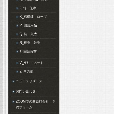
J_竹 芝串
K_棕櫚縄 ロープ
P_園芸用品
Q_杭 丸太
R_根巻 幹巻
T_園芸資材
V_支柱・ネット
Z_その他
ニュースリリース
お問い合わせ
ZOOMでの商談打合せ 予
約フォーム