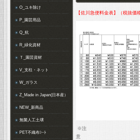
O_ユキ除け
【佐川急便料金表】（税抜価
P_園芸用品
Q_杭
R_緑化資材
Ｔ_園芸資材
V_支柱・ネット
W_ガラス
Z_Made in Japan(日本産）
NEW_新商品
無菌人工土壌
※注
PET不織布ｼｰﾄ