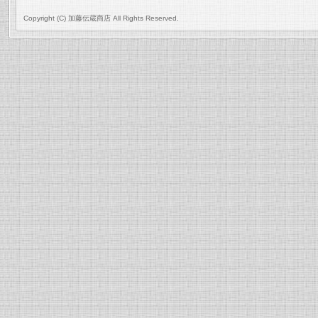
Copyright (C) 加藤伝蔵商店 All Rights Reserved.