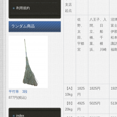
支店
利用規約
起点
佐
八王子、入
沼
野、
間、 日
富
ランダム商品
太
立、 船
伊
田、
橋、 千
松
宇都
葉、 横
諏
宮
浜、 川崎
福
【A】
1825
1825円
19
平竹箒 3段
10kg
円
877円(税込)
【B】
4925
5025円
51
20kg
円
index