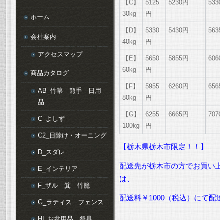
【C】
5125
5230円
53
30kg
円
ホーム
【D】
5330
5430円
56
会社案内
40kg
円
アクセスマップ
【E】
5650
5855円
60
60kg
円
商品カタログ
【F】
5955
6260円
65
AB_竹箒 熊手 日用
80kg
円
品
【G】
6255
6665円
70
C_よしず
100kg
円
C2_日除け・オーニング
【栃木県栃木市限定！！】
D_スダレ
配送先が栃木市の方でお買い上
E_インテリア
は、
F_ザル 箕 竹籠
配送料￥1000（税込）にて
G_ラティス フェンス
HI_お盆用品 祭具