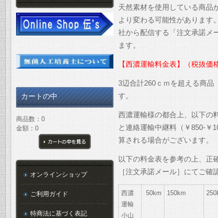
天然素材を使用している商品
より変わる可能性があります
社から配信する「注文承諾メ
ます。
【西濃運輸料金表】（税抜価
3辺合計260ｃｍを超える商
す。
カートの中
西濃運輸様の都合上、以下の
商品数：0
と連絡運輸中継料（￥850-￥
金額：0
算される場合がございます。
カートの中を見る
以下の料金表を参考の上、正
［注文承諾メール］にてご確
オンラインショップ
西濃
50km
150km
250
ご利用ガイド
運輸
特商法に基づく表記
小山