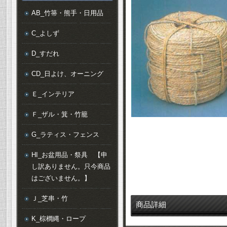
AB_竹箒・熊手・日用品
C_よしず
D_すだれ
CD_日よけ、オーニング
Ｅ_インテリア
Ｆ_ザル・箕・竹籠
G_ラティス・フェンス
HI_お盆用品・祭具 【申
し訳ありません。只今商品
はございません。】
Ｊ_芝串・竹
商品詳細
K_棕櫚縄・ロープ