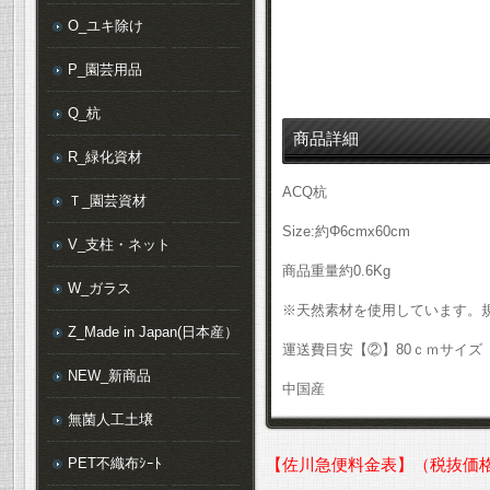
O_ユキ除け
P_園芸用品
Q_杭
商品詳細
R_緑化資材
ACQ杭
Ｔ_園芸資材
Size:約Φ6cmx60cm
V_支柱・ネット
商品重量約0.6Kg
W_ガラス
※天然素材を使用しています。
Z_Made in Japan(日本産）
運送費目安【②】80ｃｍサイズ
NEW_新商品
中国産
無菌人工土壌
PET不織布ｼｰﾄ
【佐川急便料金表】（税抜価