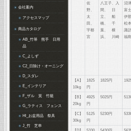
佐
八王子、入
沼
会社案内
野、
間、 日
富
太
立、 船
伊
アクセスマップ
田、
橋、 千
松
商品カタログ
宇都
葉、 横
諏
宮
浜、 川崎
福
AB_竹箒 熊手 日用
品
C_よしず
C2_日除け・オーニング
D_スダレ
【A】
1825
1825円
19
E_インテリア
10kg
円
F_ザル 箕 竹籠
【B】
4925
5025円
51
20kg
円
G_ラティス フェンス
【C】
5125
5230円
53
HI_お盆用品 祭具
30kg
円
J_竹 芝串
【D】
5330
5430円
56