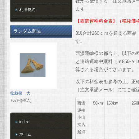
社から配信する「注文承諾メ
ます。
利用規約
【西濃運輸料金表】（税抜価
ランダム商品
3辺合計260ｃｍを超える商
す。
西濃運輸様の都合上、以下の
と連絡運輸中継料（￥850-￥
算される場合がございます。
以下の料金表を参考の上、正
［注文承諾メール］にてご確
盆栽箒 大
767円(税込)
西濃
50km
150km
250
運輸
小山
index
支店
起点
ホーム