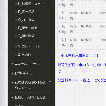
K_棕櫚縄 ロープ
40kg
円
P_園芸用品
【E】
5650
5855円
60
60kg
円
Q_杭 丸太
【F】
5955
6260円
65
R_根巻 幹巻
80kg
円
T_園芸資材
【G】
6255
6665円
70
100kg
円
V_支柱・ネット
Z_その他
【栃木県栃木市限定！！】
ニュースリリース
配送先が栃木市の方でお買い上
は、
お問い合わせ
配送料￥1000（税込）にて
ZOOMでの商談打合せ 予
約フォーム
見積り お問い合わせ