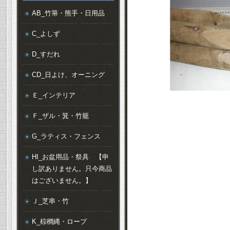
AB_竹箒・熊手・日用品
C_よしず
D_すだれ
CD_日よけ、オーニング
Ｅ_インテリア
Ｆ_ザル・箕・竹籠
G_ラティス・フェンス
HI_お盆用品・祭具 【申
し訳ありません。只今商品
はございません。】
Ｊ_芝串・竹
K_棕櫚縄・ロープ