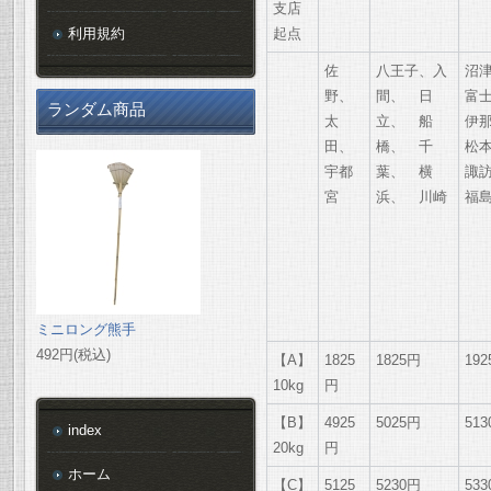
支店
利用規約
起点
佐
八王子、入
沼
野、
間、 日
富
ランダム商品
太
立、 船
伊
田、
橋、 千
松
宇都
葉、 横
諏
宮
浜、 川崎
福
ミニロング熊手
492円(税込)
【A】
1825
1825円
19
10kg
円
【B】
4925
5025円
51
index
20kg
円
ホーム
【C】
5125
5230円
53