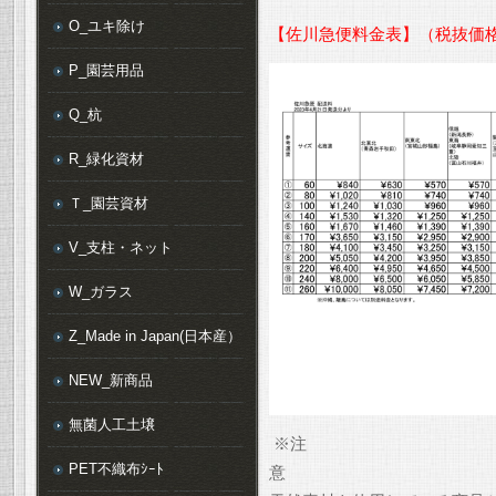
O_ユキ除け
【佐川急便料金表】（税抜価
P_園芸用品
Q_杭
R_緑化資材
Ｔ_園芸資材
V_支柱・ネット
W_ガラス
Z_Made in Japan(日本産）
NEW_新商品
無菌人工土壌
※注
PET不織布ｼｰﾄ