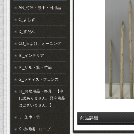
AB_竹箒・熊手・日用品
C_よしず
D_すだれ
CD_日よけ、オーニング
Ｅ_インテリア
Ｆ_ザル・箕・竹籠
G_ラティス・フェンス
HI_お盆用品・祭具 【申
し訳ありません。只今商品
はございません。】
Ｊ_芝串・竹
商品詳細
K_棕櫚縄・ロープ