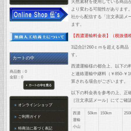
天然素材を使用している商品
より変わる可能性があります
社から配信する「注文承諾メ
ます。
【西濃運輸料金表】（税抜価
3辺合計260ｃｍを超える商
す。
カートの中
西濃運輸様の都合上、以下の
商品数：0
と連絡運輸中継料（￥850-￥
金額：0
算される場合がございます。
以下の料金表を参考の上、正
カートの中を見る
［注文承諾メール］にてご確
オンラインショップ
西濃
50km
150km
250
ご利用ガイド
運輸
小山
特商法に基づく表記