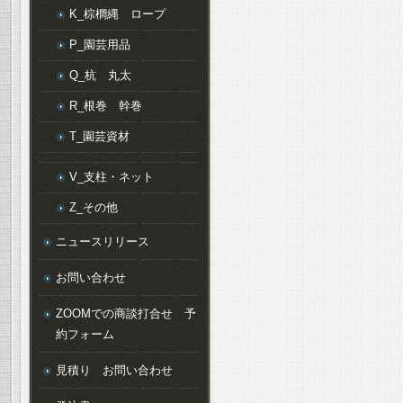
K_棕櫚縄 ロープ
P_園芸用品
Q_杭 丸太
R_根巻 幹巻
T_園芸資材
V_支柱・ネット
Z_その他
ニュースリリース
お問い合わせ
ZOOMでの商談打合せ 予
約フォーム
見積り お問い合わせ