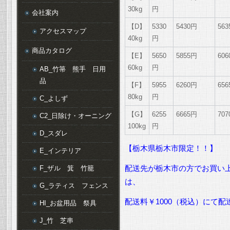
30kg
円
会社案内
【D】
5330
5430円
56
アクセスマップ
40kg
円
商品カタログ
【E】
5650
5855円
60
60kg
円
AB_竹箒 熊手 日用
品
【F】
5955
6260円
65
80kg
円
C_よしず
【G】
6255
6665円
70
C2_日除け・オーニング
100kg
円
D_スダレ
【栃木県栃木市限定！！】
E_インテリア
F_ザル 箕 竹籠
配送先が栃木市の方でお買い上
は、
G_ラティス フェンス
配送料￥1000（税込）にて
HI_お盆用品 祭具
J_竹 芝串