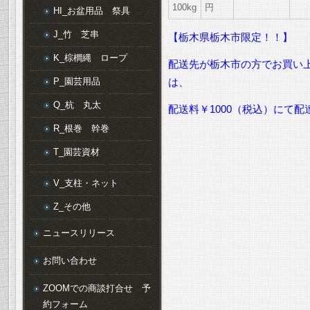
100kg
円
HI_お盆用品 祭具
J_竹 芝串
【栃木県栃木市限定！！】
K_棕櫚縄 ロープ
配送先が栃木市の方でお買い上
P_園芸用品
は、
Q_杭 丸太
配送料￥1000（税込）にて
R_根巻 幹巻
T_園芸資材
V_支柱・ネット
Z_その他
ニュースリリース
お問い合わせ
ZOOMでの商談打合せ 予
約フォーム