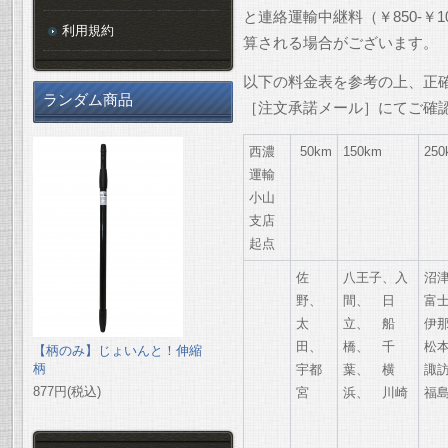
と連絡運輸中継料（￥850-￥
利用規約
算される場合がございます。
以下の料金表を参考の上、正
ランダム商品
［注文承諾メール］にてご確
西濃
50km
150km
250
運輸
小山
支店
起点
佐
八王子、入
沼
野、
間、 日
富
太
立、 船
伊
田、
橋、 千
松
【柄のみ】じょいんと！伸縮
柄
宇都
葉、 横
諏
877円(税込)
宮
浜、 川崎
福