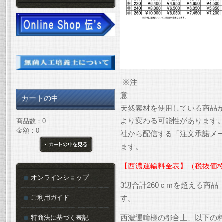
※注
カートの中
天然素材を使用している商品
より変わる可能性があります
商品数：0
金額：0
社から配信する「注文承諾メ
ます。
カートの中を見る
【西濃運輸料金表】（税抜価
オンラインショップ
3辺合計260ｃｍを超える商
ご利用ガイド
す。
特商法に基づく表記
西濃運輸様の都合上、以下の