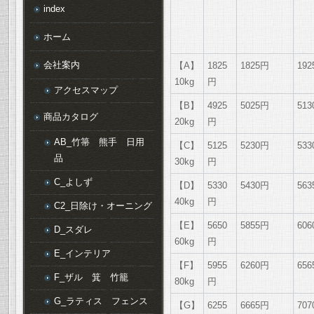
index
ホーム
会社案内
【A】
1825
1825円
19
10kg
円
アクセスマップ
【B】
4925
5025円
51
商品カタログ
20kg
円
AB_竹箒 熊手 日用
【C】
5125
5230円
53
品
30kg
円
C_よしず
【D】
5330
5430円
56
40kg
円
C2_日除け・オーニング
【E】
5650
5855円
60
D_スダレ
60kg
円
E_インテリア
【F】
5955
6260円
65
F_ザル 箕 竹籠
80kg
円
G_ラティス フェンス
【G】
6255
6665円
70