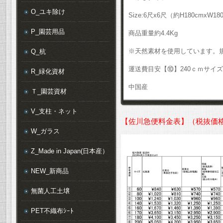
O_ユキ除け
Size:6尺x6尺（約H180cmxW180
P_園芸用品
商品重量約4.4Kg
※天然素材を使用しています。
Q_杭
運送費目安【⑩】240ｃｍサイズ
R_緑化資材
中国産
Ｔ_園芸資材
V_支柱・ネット
【佐川急便料金表】（税抜価
W_ガラス
Z_Made in Japan(日本産）
NEW_新商品
無菌人工土壌
PET不織布ｼｰﾄ