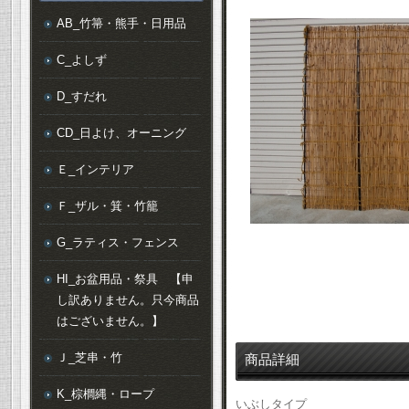
AB_竹箒・熊手・日用品
C_よしず
D_すだれ
CD_日よけ、オーニング
Ｅ_インテリア
Ｆ_ザル・箕・竹籠
G_ラティス・フェンス
HI_お盆用品・祭具 【申
し訳ありません。只今商品
はございません。】
Ｊ_芝串・竹
商品詳細
K_棕櫚縄・ロープ
いぶしタイプ